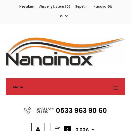
Hesabım
Alışveriş Listem (0)
Sepetim
Kasaya Git
€
Menü
0533 963 90 60
WHATSAPP
DESTEK
0,00€
0