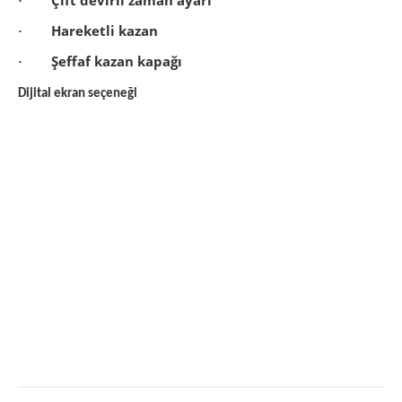
Çift devirli zaman ayarı
·
Hareketli kazan
·
Şeffaf kazan kapağı
·
Dijital ekran seçeneği