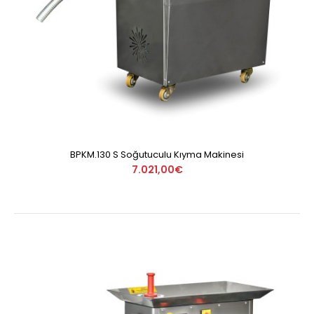
BPKM.130 S Soğutuculu Kıyma Makinesi
7.021,00€