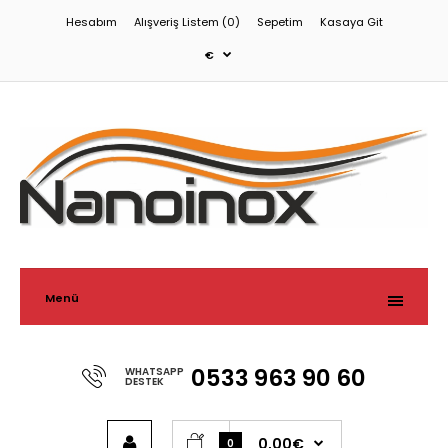
Hesabım
Alışveriş Listem (0)
Sepetim
Kasaya Git
€
Menü
0533 963 90 60
WHATSAPP
DESTEK
0,00€
0